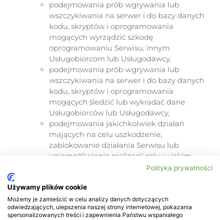
podejmowania prób wgrywania lub
wszczykiwania na serwer i do bazy danych
kodu, skryptów i oprogramowania
mogących wyrządzić szkodę
oprogramowaniu Serwisu, innym
Usługobiorcom lub Usługodawcy,
podejmowania prób wgrywania lub
wszczykiwania na serwer i do bazy danych
kodu, skryptów i oprogramowania
mogących śledzić lub wykradać dane
Usługobiorców lub Usługodawcy,
podejmowania jakichkolwiek działań
mających na celu uszkodzenie,
zablokowanie działania Serwisu lub
uniemożliwienie realizacji celu w jakim
działa Serwis.
Polityka prywatności
W przypadku wykrycia zaistnienia lub
Używamy plików cookie
potencjalnej możliwości zaistnienia incydentu
Cyberbezpieczeństwa lub naruszenia RODO,
Możemy je zamieścić w celu analizy danych dotyczących
odwiedzających, ulepszenia naszej strony internetowej, pokazania
Usługobiorcy w pierwszej kolejności powinni
spersonalizowanych treści i zapewnienia Państwu wspaniałego