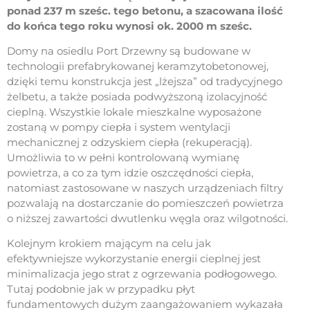
ponad 237 m sześc. tego betonu, a szacowana ilość
do końca tego roku wynosi ok. 2000 m sześc.
Domy na osiedlu Port Drzewny są budowane w
technologii prefabrykowanej keramzytobetonowej,
dzięki temu konstrukcja jest „lżejsza” od tradycyjnego
żelbetu, a także posiada podwyższoną izolacyjność
cieplną. Wszystkie lokale mieszkalne wyposażone
zostaną w pompy ciepła i system wentylacji
mechanicznej z odzyskiem ciepła (rekuperacją).
Umożliwia to w pełni kontrolowaną wymianę
powietrza, a co za tym idzie oszczędności ciepła,
natomiast zastosowane w naszych urządzeniach filtry
pozwalają na dostarczanie do pomieszczeń powietrza
o niższej zawartości dwutlenku węgla oraz wilgotności.
Kolejnym krokiem mającym na celu jak
efektywniejsze wykorzystanie energii cieplnej jest
minimalizacja jego strat z ogrzewania podłogowego.
Tutaj podobnie jak w przypadku płyt
fundamentowych dużym zaangażowaniem wykazała