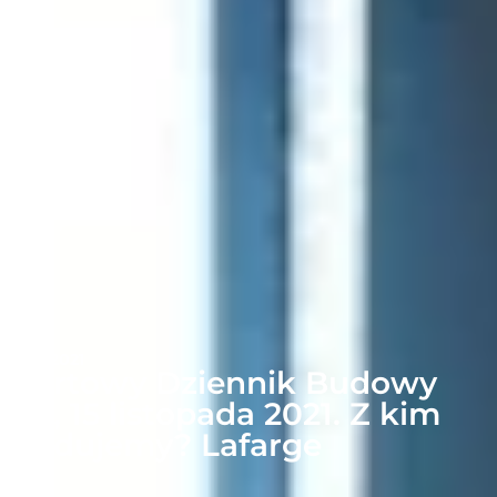
14-11-2021
Portowy Dziennik Budowy
#6, 15 listopada 2021. Z kim
budujemy? Lafarge