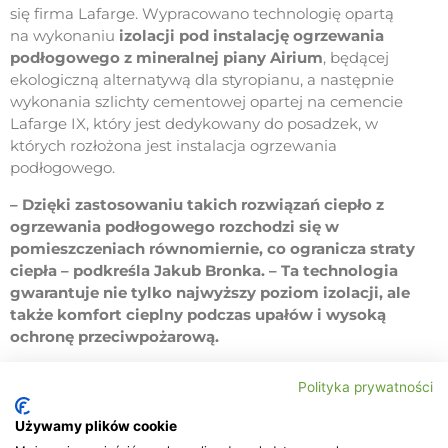
się firma Lafarge. Wypracowano technologię opartą
na wykonaniu
izolacji pod instalację ogrzewania
podłogowego z mineralnej piany Airium
, będącej
ekologiczną alternatywą dla styropianu, a następnie
wykonania szlichty cementowej opartej na cemencie
Lafarge IX, który jest dedykowany do posadzek, w
których rozłożona jest instalacja ogrzewania
podłogowego.
– Dzięki zastosowaniu takich rozwiązań ciepło z
ogrzewania podłogowego rozchodzi się w
pomieszczeniach równomiernie, co ogranicza straty
ciepła – podkreśla Jakub Bronka. – Ta technologia
gwarantuje nie tylko najwyższy poziom izolacji, ale
także komfort cieplny podczas upałów i wysoką
ochronę przeciwpożarową.
Airium pozostawia niższy ślad węglowy w porównaniu
Polityka prywatności
z innymi metodami izolacji i w pełni nadaje się do
recyklingu. – Wybór tych, a nie innych rozwiązań i
Używamy plików cookie
materiałów nie jest przypadkowy – podkreśla prezes