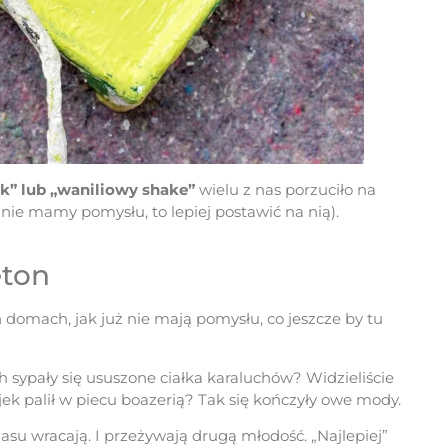
ak” lub „waniliowy shake”
wielu z nas porzuciło na
i nie mamy pomysłu, to lepiej postawić na nią).
eton
 domach, jak już nie mają pomysłu, co jeszcze by tu
ch sypały się ususzone ciałka karaluchów? Widzieliście
ek palił w piecu boazerią? Tak się kończyły owe mody.
asu wracają. I przeżywają drugą młodość. „Najlepiej”