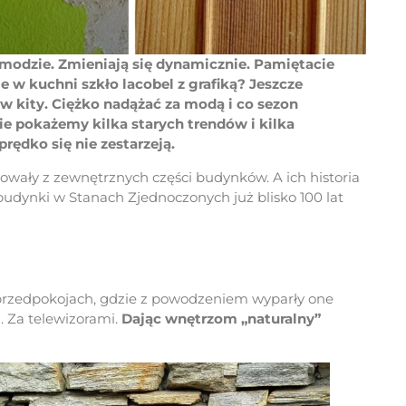
 modzie. Zmieniają się dynamicznie. Pamiętacie
e w kuchni szkło lacobel z grafiką? Jeszcze
 w kity. Ciężko nadążać za modą i co sezon
e pokażemy kilka starych trendów i kilka
ędko się nie zestarzeją.
wały z zewnętrznych części budynków. A ich historia
budynki w Stanach Zjednoczonych już blisko 100 lat
przedpokojach, gdzie z powodzeniem wyparły one
. Za telewizorami.
Dając wnętrzom „naturalny”