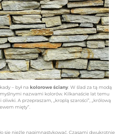
ekady – był na
kolorowe ściany
. W ślad za tą modą
wymyślnymi nazwami kolorów. Kilkanaście lat temu
 oliwki. A przepraszam, „kroplą szarości”, „królową
wiewem mięty”.
ło się nieźle nagimnastykować. Czasami dwukrotnie