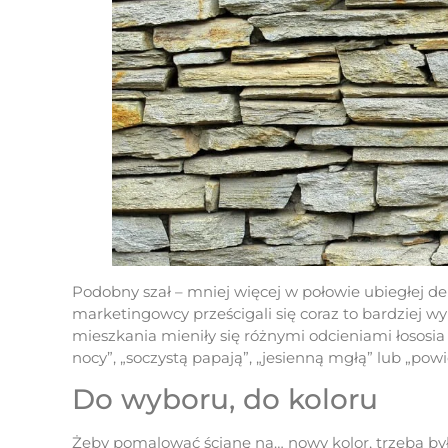
Podobny szał – mniej więcej w połowie ubiegłej d
marketingowcy prześcigali się coraz to bardziej 
mieszkania mieniły się różnymi odcieniami łososia i
nocy”, „soczystą papają”, „jesienną mgłą” lub „po
Do wyboru, do koloru
Żeby pomalować ścianę na… nowy kolor, trzeba by