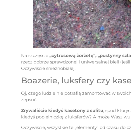
Na szczęście
„cytrusową żorżetę”, „pustynny szl
rzecz dobrze sprawdzonej i uniwersalnej bieli (jeśl
Oczywiście śnieżnobiałej.
Boazerie, luksfery czy kas
Oj, czego ludzie nie potrafią zamontować w swoich
zepsuć.
Zrywaliście kiedyś kasetony z sufitu
, spod który
kiedyś popielniczkę z luksferów? A może Wasz wuj
Oczywiście, wszystkie te „elementy” od czasu do cz